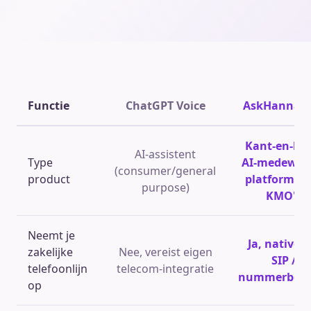
Functie
ChatGPT Voice
AskHannah
Kant-en-kla
AI-assistent
Type
AI-medewer
(consumer/general
product
platform vo
purpose)
KMO's
Neemt je
Ja, native v
zakelijke
Nee, vereist eigen
SIP /
telefoonlijn
telecom-integratie
nummerbeh
op