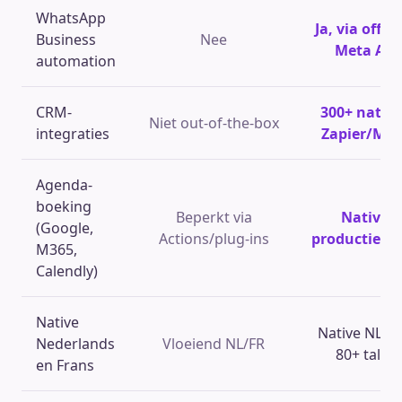
WhatsApp
Ja, via offici
Business
Nee
Meta API
automation
CRM-
300+ native
Niet out-of-the-box
integraties
Zapier/Ma
Agenda-
boeking
Beperkt via
Native,
(Google,
Actions/plug-ins
productie-kl
M365,
Calendly)
Native
Native NL/FR
Nederlands
Vloeiend NL/FR
80+ talen
en Frans