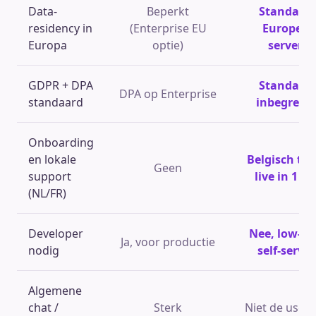
Data-
Beperkt
Standaar
residency in
(Enterprise EU
Europese
Europa
optie)
servers
GDPR + DPA
Standaar
DPA op Enterprise
standaard
inbegrepe
Onboarding
en lokale
Belgisch te
Geen
support
live in 1 d
(NL/FR)
Developer
Nee, low-co
Ja, voor productie
nodig
self-servic
Algemene
chat /
Sterk
Niet de use c