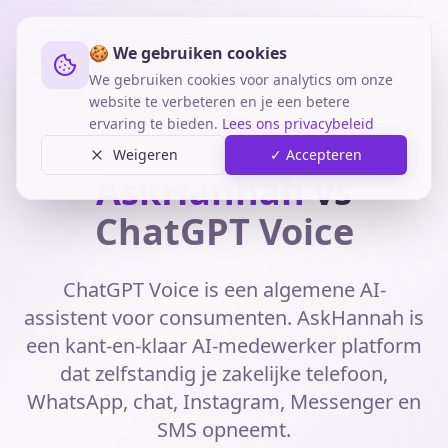
🍪 We gebruiken cookies
We gebruiken cookies voor analytics om onze
website te verbeteren en je een betere
ervaring te bieden.
Lees ons privacybeleid
Home
Vergelijkingen
AskHannah vs ChatGPT Voice
Weigeren
✓ Accepteren
AskHannah
vs
ChatGPT Voice
ChatGPT Voice is een algemene AI-
assistent voor consumenten. AskHannah is
een kant-en-klaar AI-medewerker platform
dat zelfstandig je zakelijke telefoon,
WhatsApp, chat, Instagram, Messenger en
SMS opneemt.