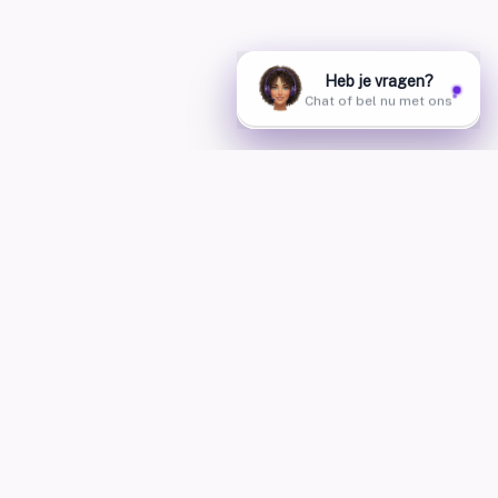
AskHannah — The AskHannah for phone, WhatsApp, chat,
Instagram, Messenger and SMS. Build your own AI
employees, live in 1 day.
+32 460 25 32 56
hello@ai-studio.be
Links