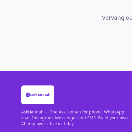
Vervang ou
AskHannah — The AskHannah for phone, WhatsApp,
chat, Instagram, Messenger and SMS. Build your own
AI employees, live in 1 day.