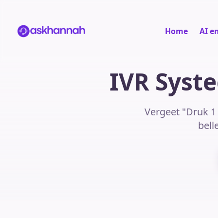
Home
AI e
IVR Syst
Vergeet "Druk 1 
bell