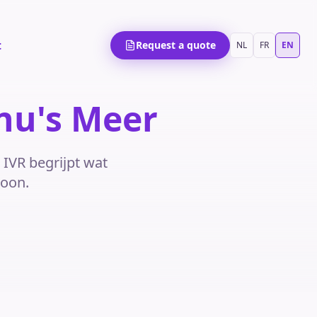
t
Request a quote
NL
FR
EN
nu's Meer
 IVR begrijpt wat
soon.