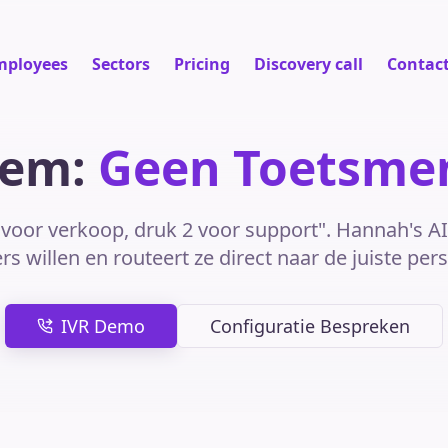
mployees
Sectors
Pricing
Discovery call
Contac
eem:
Geen Toetsme
voor verkoop, druk 2 voor support". Hannah's AI
ers willen en routeert ze direct naar de juiste per
IVR Demo
Configuratie Bespreken