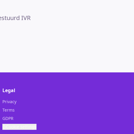
estuurd IVR
Legal
Privacy
Terms
GDPR
Cookie settings