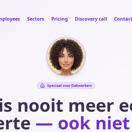
mployees
Sectors
Pricing
Discovery call
Contac
Speciaal voor Dakwerkers
is nooit meer e
erte
— ook niet 