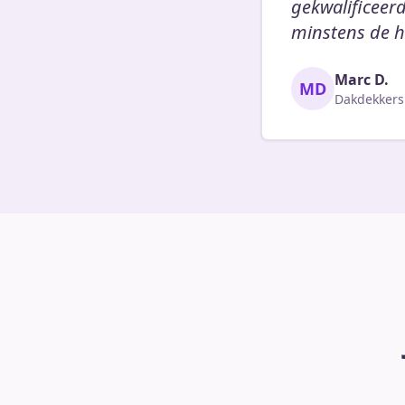
gekwalificeer
minstens de he
Marc D.
MD
Dakdekkers