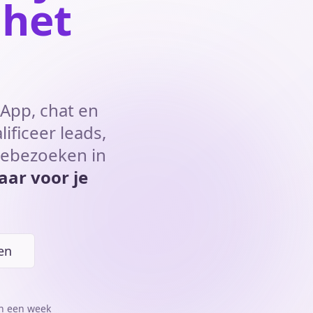
 het
sApp, chat en
ificeer leads,
iebezoeken in
laar voor je
zen
n een week