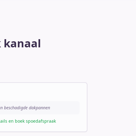
k kanaal
van beschadigde dakpannen
tails en boek spoedafspraak