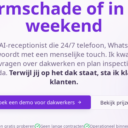
rmschade of in
weekend
AI-receptionist die 24/7 telefoon, What
oordt met een menselijke touch. Ik kwal
ragen over dakwerken en plan inspect
da.
Terwijl jij op het dak staat, sta ik k
klanten.
oek een demo voor dakwerkers
Bekijk prij
n gratis proberen
Geen lange contracten
Operationeel binne