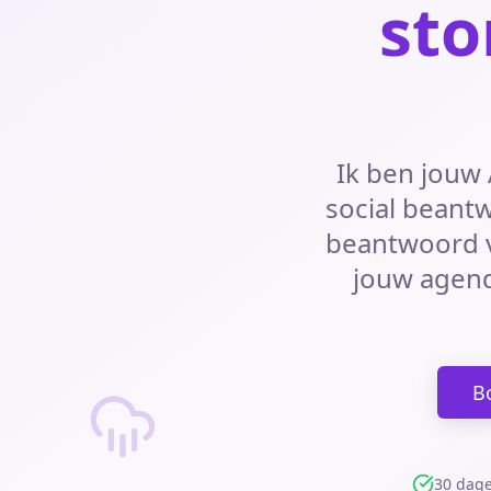
sto
Ik ben jouw 
social beantw
beantwoord v
jouw agen
B
30 dage