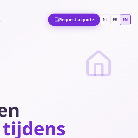
t
Request a quote
NL
FR
EN
en
tijdens