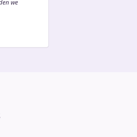
dden we
s