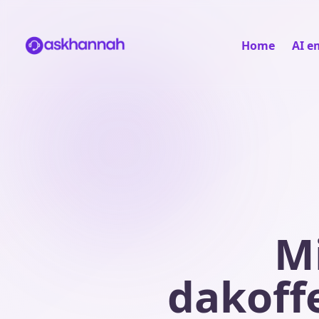
Home
AI e
M
dakoff