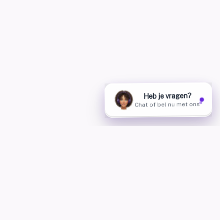
AskHannah — The AskHannah for phone, WhatsApp, chat,
Instagram, Messenger and SMS. Build your own AI
employees, live in 1 day.