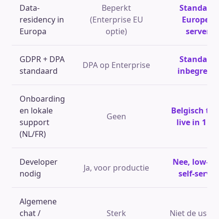
Data-
Beperkt
Standaar
residency in
(Enterprise EU
Europese
Europa
optie)
servers
GDPR + DPA
Standaar
DPA op Enterprise
standaard
inbegrepe
Onboarding
en lokale
Belgisch te
Geen
support
live in 1 d
(NL/FR)
Developer
Nee, low-co
Ja, voor productie
nodig
self-servic
Algemene
chat /
Sterk
Niet de use c