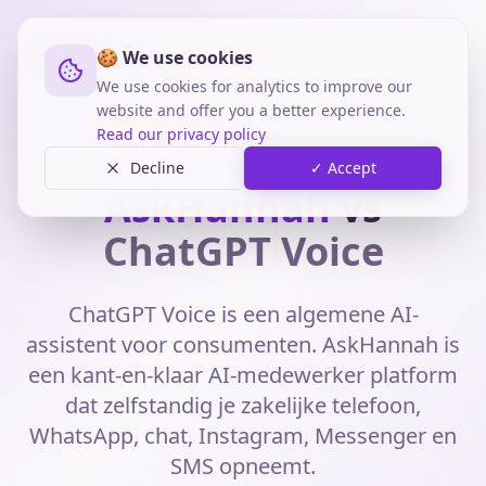
🍪 We use cookies
We use cookies for analytics to improve our
website and offer you a better experience.
Read our privacy policy
Home
Vergelijkingen
AskHannah vs ChatGPT Voice
Decline
✓ Accept
AskHannah
vs
ChatGPT Voice
ChatGPT Voice is een algemene AI-
assistent voor consumenten. AskHannah is
een kant-en-klaar AI-medewerker platform
dat zelfstandig je zakelijke telefoon,
WhatsApp, chat, Instagram, Messenger en
SMS opneemt.