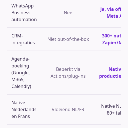
WhatsApp
Ja, via offici
Business
Nee
Meta API
automation
CRM-
300+ native
Niet out-of-the-box
integraties
Zapier/Ma
Agenda-
boeking
Beperkt via
Native,
(Google,
Actions/plug-ins
productie-kl
M365,
Calendly)
Native
Native NL/FR
Nederlands
Vloeiend NL/FR
80+ talen
en Frans