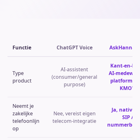
Functie
ChatGPT Voice
AskHannah
Kant-en-kla
AI-assistent
Type
AI-medewer
(consumer/general
product
platform vo
purpose)
KMO's
Neemt je
Ja, native v
zakelijke
Nee, vereist eigen
SIP /
telefoonlijn
telecom-integratie
nummerbeh
op