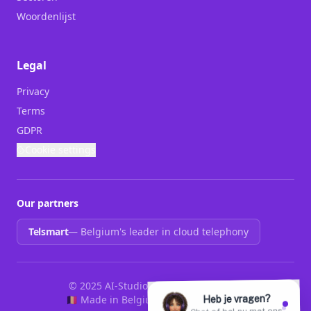
Woordenlijst
Legal
Privacy
Terms
GDPR
Cookie settings
Our partners
Telsmart
—
Belgium's leader in cloud telephony
© 2025 AI-Studio. All rights reserved.
🇧🇪 Made in Belgium
Hannah is online