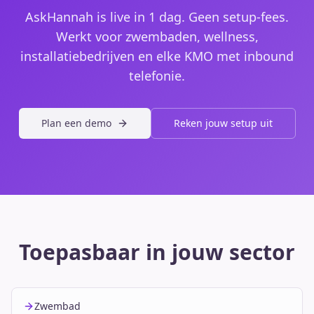
AskHannah is live in 1 dag. Geen setup-fees.
Werkt voor zwembaden, wellness,
installatiebedrijven en elke KMO met inbound
telefonie.
Plan een demo
Reken jouw setup uit
Toepasbaar in jouw sector
Zwembad