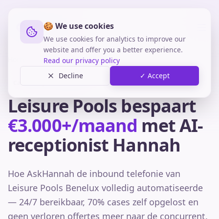
🍪 We use cookies
We use cookies for analytics to improve our
website and offer you a better experience.
Home
Cases
Leisure Pools
Read our privacy policy
Decline
✓ Accept
Case Study · Zwembadsector
Leisure Pools bespaart
€3.000+/maand
met AI-
receptionist Hannah
Hoe AskHannah de inbound telefonie van
Leisure Pools Benelux volledig automatiseerde
— 24/7 bereikbaar, 70% cases zelf opgelost en
geen verloren offertes meer naar de concurrent.