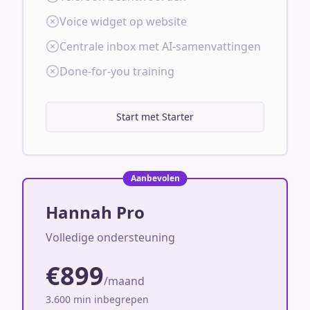
Voice widget op website
Centrale inbox met AI-samenvattingen
Done-for-you training
Start met Starter
Aanbevolen
Hannah Pro
Volledige ondersteuning
€899
/maand
3.600 min inbegrepen