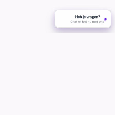
AskHannah — AskHannah d'employés IA pour téléphone,
WhatsApp, chat, Instagram, Messenger et SMS. Créez vos
propres employés IA, en ligne en 1 jour.
+32 460 25 32 56
hello@ai-studio.be
Liens