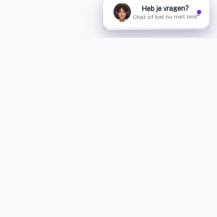
AskHannah — AskHannah d'employés IA pour téléphone,
WhatsApp, chat, Instagram, Messenger et SMS. Créez vos
propres employés IA, en ligne en 1 jour.
+32 460 25 32 56
hello@ai-studio.be
Liens
Home