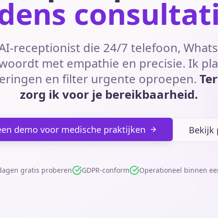
jdens consultat
AI-receptionist die 24/7 telefoon, What
woordt met empathie en precisie. Ik pl
eringen en filter urgente oproepen.
Terw
zorg ik voor je bereikbaarheid.
een demo voor medische praktijken
Bekijk 
dagen gratis proberen
GDPR-conform
Operationeel binnen e