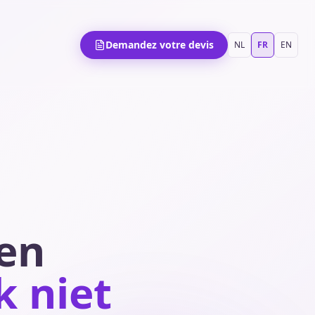
Demandez votre devis
NL
FR
EN
en
 niet