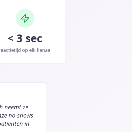
< 3 sec
reactietijd op elk kanaal
ah neemt ze
Onze no-shows
patiënten in