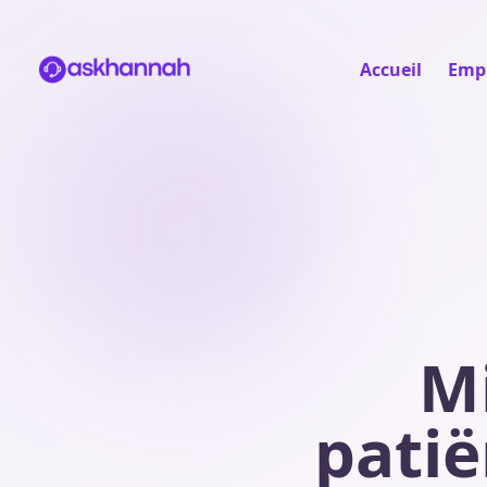
Accueil
Empl
M
pati