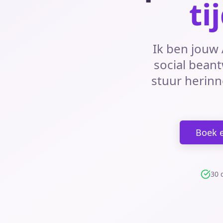
ti
Ik ben jouw 
social beant
stuur herinn
Boek 
30 