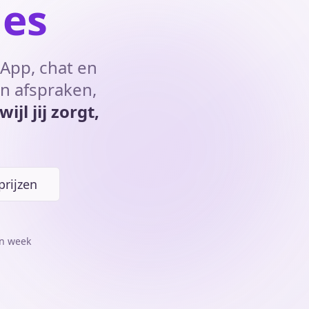
ies
sApp, chat en
an afspraken,
ijl jij zorgt,
prijzen
en week