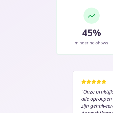
45%
minder no-shows
"Onze praktij
alle oproepen
zijn gehalveer
de wachtkame