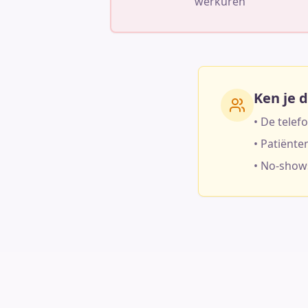
werkuren
Ken je d
• De telef
• Patiënte
• No-shows