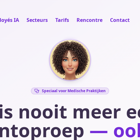
oyés IA
Secteurs
Tarifs
Rencontre
Contact
Speciaal voor Medische Praktijken
is nooit meer e
ëntoproep
— ook