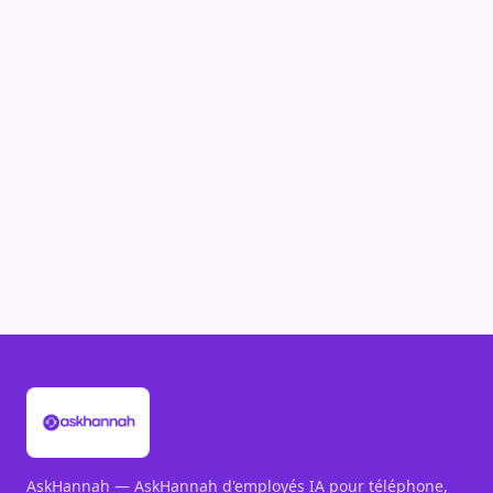
AskHannah — AskHannah d'employés IA pour téléphone,