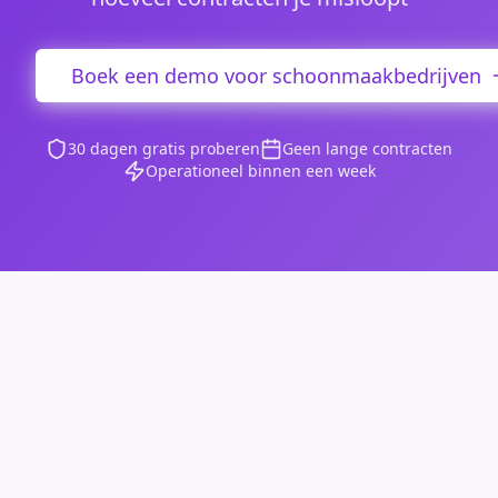
Boek een demo voor schoonmaakbedrijven
30 dagen gratis proberen
Geen lange contracten
Operationeel binnen een week