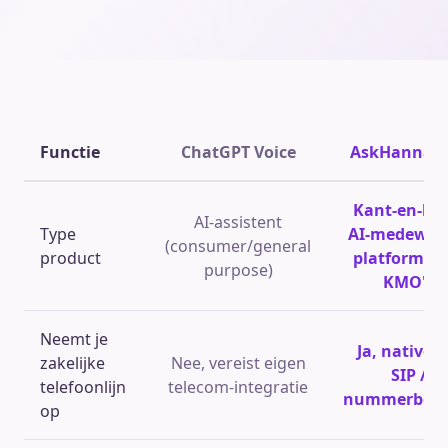
Functie
ChatGPT Voice
AskHannah
Kant-en-kla
AI-assistent
Type
AI-medewer
(consumer/general
product
platform vo
purpose)
KMO's
Neemt je
Ja, native v
zakelijke
Nee, vereist eigen
SIP /
telefoonlijn
telecom-integratie
nummerbeh
op