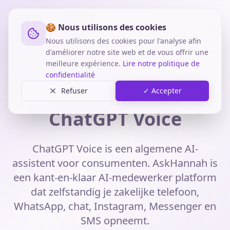
🍪 Nous utilisons des cookies
Nous utilisons des cookies pour l'analyse afin
d'améliorer notre site web et de vous offrir une
meilleure expérience.
Lire notre politique de
Home
Vergelijkingen
AskHannah vs ChatGPT Voice
confidentialité
AskHannah
Refuser
✓ Accepter
vs
ChatGPT Voice
ChatGPT Voice is een algemene AI-
assistent voor consumenten. AskHannah is
een kant-en-klaar AI-medewerker platform
dat zelfstandig je zakelijke telefoon,
WhatsApp, chat, Instagram, Messenger en
SMS opneemt.