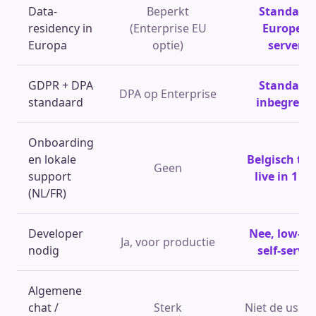
Data-
Beperkt
Standaar
residency in
(Enterprise EU
Europese
Europa
optie)
servers
GDPR + DPA
Standaar
DPA op Enterprise
standaard
inbegrepe
Onboarding
en lokale
Belgisch te
Geen
support
live in 1 d
(NL/FR)
Developer
Nee, low-co
Ja, voor productie
nodig
self-servic
Algemene
chat /
Sterk
Niet de use c