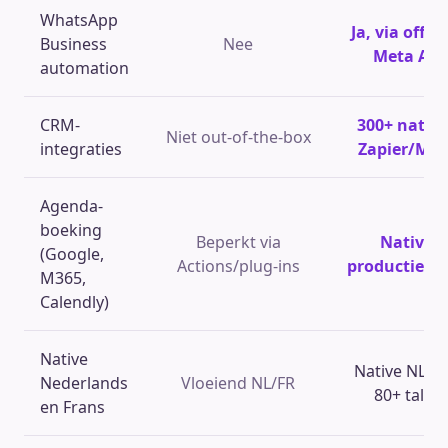
WhatsApp
Ja, via offici
Business
Nee
Meta API
automation
CRM-
300+ native
Niet out-of-the-box
integraties
Zapier/Ma
Agenda-
boeking
Beperkt via
Native,
(Google,
Actions/plug-ins
productie-kl
M365,
Calendly)
Native
Native NL/FR
Nederlands
Vloeiend NL/FR
80+ talen
en Frans