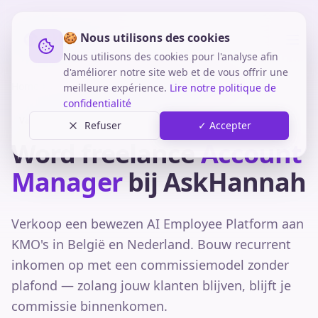
🍪 Nous utilisons des cookies
Nous utilisons des cookies pour l'analyse afin
d'améliorer notre site web et de vous offrir une
Home
Vacatures
Freelance Account Manager
meilleure expérience.
Lire notre politique de
confidentialité
Vacature · Freelance · Zelfstandig statuut
Refuser
✓ Accepter
Word freelance
Account
Manager
bij AskHannah
Verkoop een bewezen AI Employee Platform aan
KMO's in België en Nederland. Bouw recurrent
inkomen op met een commissiemodel zonder
plafond — zolang jouw klanten blijven, blijft je
commissie binnenkomen.