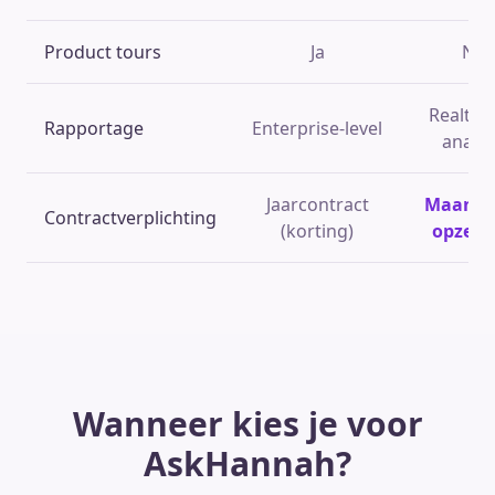
Product tours
Ja
Nee
Realtime
Rapportage
Enterprise-level
analyt
Jaarcontract
Maandel
Contractverplichting
(korting)
opzegb
Wanneer kies je voor
AskHannah?