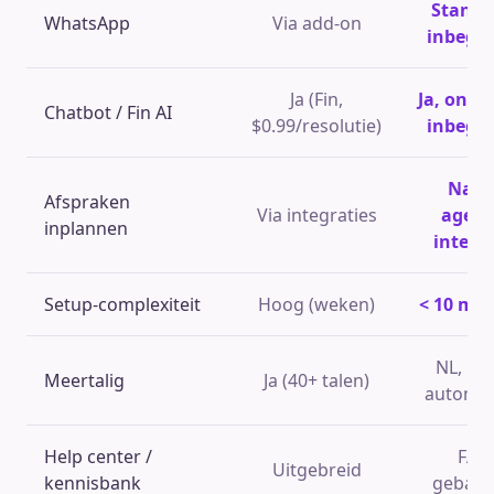
Standa
WhatsApp
Via add-on
inbegr
Ja (Fin,
Ja, onbe
Chatbot / Fin AI
$0.99/resolutie)
inbegr
Nati
Afspraken
Via integraties
agend
inplannen
integr
Setup-complexiteit
Hoog (weken)
< 10 mi
NL, FR,
Meertalig
Ja (40+ talen)
automat
Help center /
FAQ
Uitgebreid
kennisbank
gebase