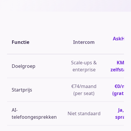
AskHa
Functie
Intercom
✨
Scale-ups &
KMO's
Doelgroep
enterprise
zelfstan
€74/maand
€0/ma
Startprijs
(per seat)
(gratis 
AI-
Ja, 24
Niet standaard
telefoongesprekken
spraak