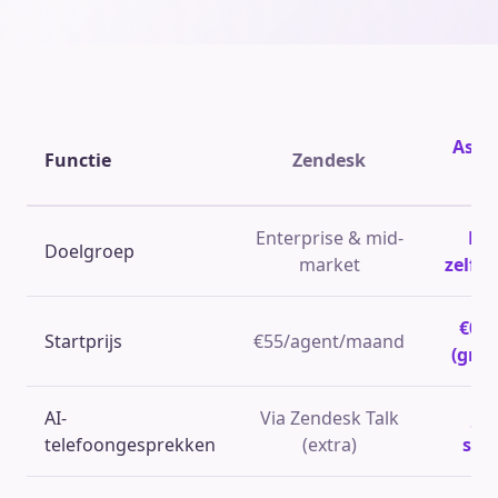
Ask
Functie
Zendesk
Enterprise & mid-
KM
Doelgroep
market
zelfs
€0/
Startprijs
€55/agent/maand
(grat
AI-
Via Zendesk Talk
Ja,
telefoongesprekken
(extra)
spr