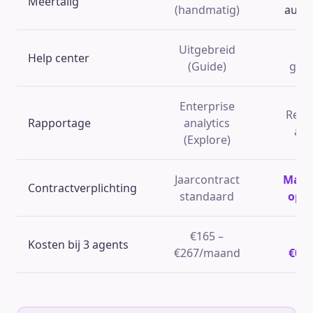
Meertalig
(handmatig)
auto
Uitgebreid
F
Help center
(Guide)
geb
Enterprise
Realt
Rapportage
analytics
ana
(Explore)
Jaarcontract
Maan
Contractverplichting
standaard
opz
€165 –
V
Kosten bij 3 agents
€267/maand
€0/