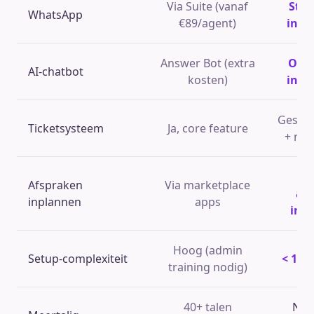
Via Suite (vanaf
Sta
WhatsApp
€89/agent)
inbe
Answer Bot (extra
Onb
AI-chatbot
kosten)
inbe
Gespr
Ticketsysteem
Ja, core feature
+ noti
Na
Afspraken
Via marketplace
ag
inplannen
apps
inte
Hoog (admin
Setup-complexiteit
< 10 
training nodig)
40+ talen
NL, 