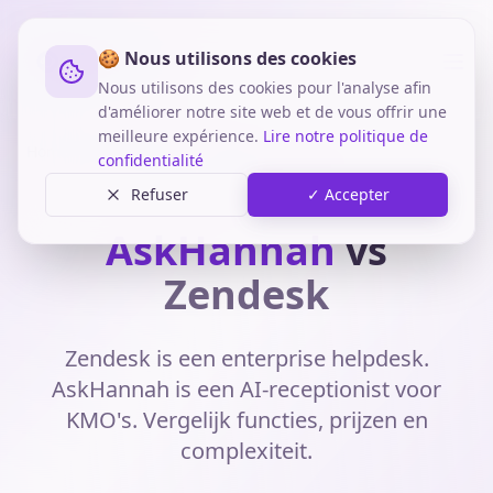
🍪 Nous utilisons des cookies
Nous utilisons des cookies pour l'analyse afin
d'améliorer notre site web et de vous offrir une
meilleure expérience.
Lire notre politique de
Home
Vergelijkingen
AskHannah vs Zendesk
confidentialité
Refuser
✓ Accepter
Laatst bijgewerkt: juni 2025
AskHannah
vs
Zendesk
Zendesk is een enterprise helpdesk.
AskHannah is een AI-receptionist voor
KMO's. Vergelijk functies, prijzen en
complexiteit.